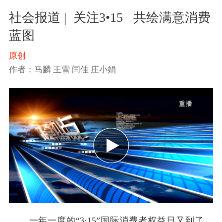
社会报道 |  关注3•15   共绘满意消费
蓝图
原创
作者：马麟 王雪 闫佳 庄小娟
一年一度的“3·15”国际消费者权益日又到了，