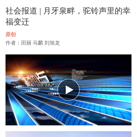
社会报道 | 月牙泉畔，驼铃声里的幸
福变迁
原创
作者：田丽 马麟 刘旭龙