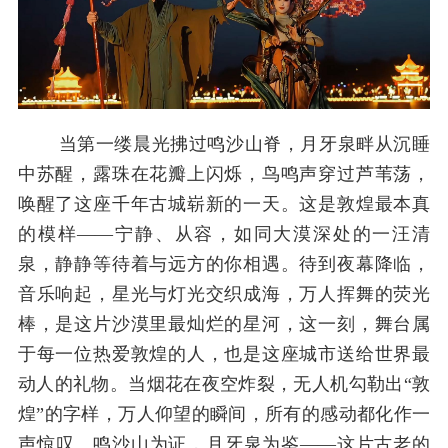
当第一缕晨光拂过鸣沙山脊，月牙泉畔从沉睡
中苏醒，露珠在花瓣上闪烁，鸟鸣声穿过芦苇荡，
唤醒了这座千年古城崭新的一天。这是敦煌最本真
的模样——宁静、从容，如同大漠深处的一汪清
泉，静静等待着与远方的你相遇。待到夜幕降临，
音乐响起，星光与灯光交织成海，万人挥舞的荧光
棒，是这片沙漠里最灿烂的星河，这一刻，舞台属
于每一位热爱敦煌的人，也是这座城市送给世界最
动人的礼物。当烟花在夜空炸裂，无人机勾勒出“敦
煌”的字样，万人仰望的瞬间，所有的感动都化作一
声惊叹。鸣沙山为证，月牙泉为鉴——这片古老的